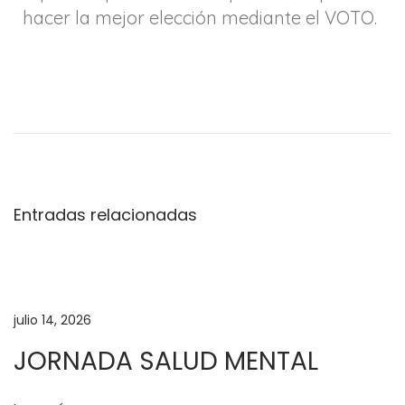
hacer la mejor elección mediante el VOTO.
M
e
m
o
r
i
Entradas relacionadas
a
s
P
r
julio 14, 2026
i
JORNADA SALUD MENTAL
m
e