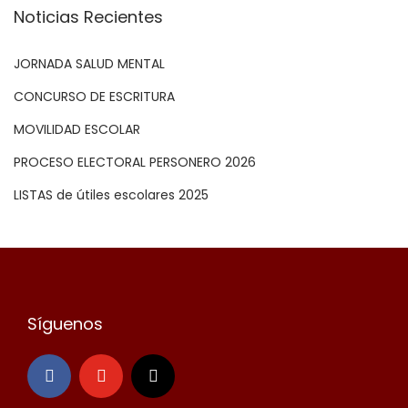
l
Noticias Recientes
d
e
JORNADA SALUD MENTAL
P
CONCURSO DE ESCRITURA
a
MOVILIDAD ESCOLAR
d
r
PROCESO ELECTORAL PERSONERO 2026
e
LISTAS de útiles escolares 2025
s
2
0
2
2
Síguenos
E
X
T