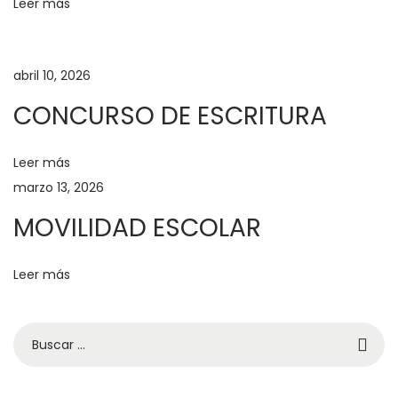
r
Leer más
a
A
abril 10, 2026
s
a
CONCURSO DE ESCRITURA
m
b
Leer más
l
marzo 13, 2026
e
MOVILIDAD ESCOLAR
a
G
Leer más
e
n
e
r
a