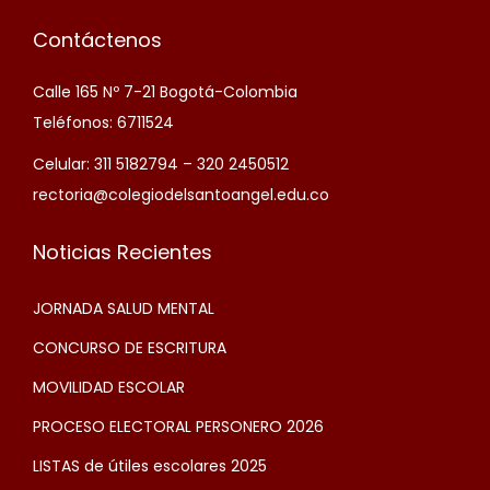
R
A
Contáctenos
C
Calle 165 Nº 7-21 Bogotá-Colombia
U
Teléfonos: 6711524
R
R
Celular: 311 5182794 – 320 2450512
I
rectoria@colegiodelsantoangel.edu.co
C
U
Noticias Recientes
L
JORNADA SALUD MENTAL
A
R
CONCURSO DE ESCRITURA
E
MOVILIDAD ESCOLAR
S
PROCESO ELECTORAL PERSONERO 2026
LISTAS de útiles escolares 2025