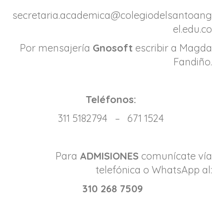
secretaria.academica@colegiodelsantoang
el.edu.co
Por mensajería
Gnosoft
escribir a Magda
Fandiño.
Teléfonos:
311 5182794 – 671 1524
Para
ADMISIONES
comunícate vía
telefónica o WhatsApp al:
310 268 7509