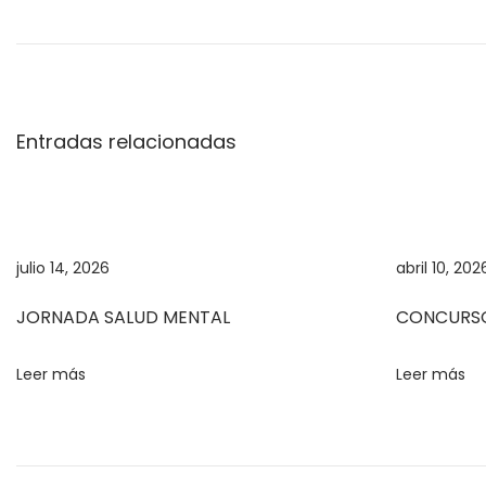
í
a
d
e
l
Entradas relacionadas
a
s
M
a
julio 14, 2026
abril 10, 202
t
e
JORNADA SALUD MENTAL
CONCURSO
m
á
Leer más
Leer más
t
i
c