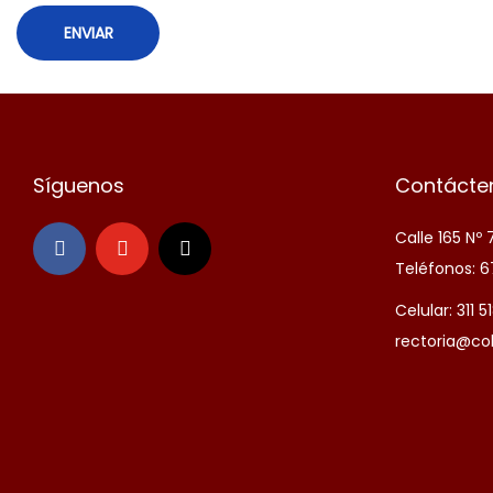
C
o
a
S
i
l
Síguenos
Contácte
v
a
Calle 165 Nº
Teléfonos: 6
Celular: 311 
rectoria@co