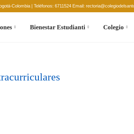
Bogotá-Colombia | Teléfonos: 6711524 Email: rectoria@colegiodelsant
ones
Bienestar Estudianti
Colegio
racurriculares