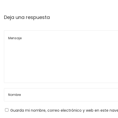
a
s
Deja una respuesta
M
e
n
s
a
j
e
F
a
m
i
l
i
Guarda mi nombre, correo electrónico y web en este nav
a