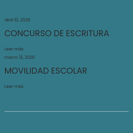
M
I
abril 10, 2026
L
I
CONCURSO DE ESCRITURA
A
A
Leer más
N
marzo 13, 2026
G
MOVILIDAD ESCOLAR
E
L
Leer más
I
N
A
S
e
m