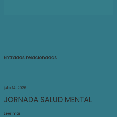
F
O
T
O
S
D
Entradas relacionadas
Í
A
D
E
julio 14, 2026
L
JORNADA SALUD MENTAL
A
F
A
Leer más