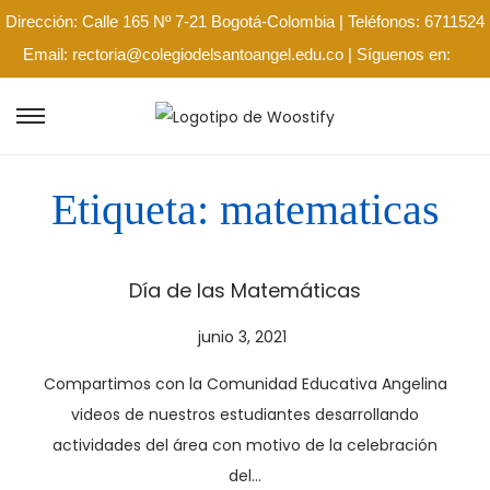
Dirección: Calle 165 Nº 7-21 Bogotá-Colombia | Teléfonos: 6711524
Email: rectoria@colegiodelsantoangel.edu.co | Síguenos en:
Etiqueta:
matematicas
Día de las Matemáticas
P
junio 3, 2021
j
u
u
Compartimos con la Comunidad Educativa Angelina
b
n
videos de nuestros estudiantes desarrollando
l
i
actividades del área con motivo de la celebración
i
o
del…