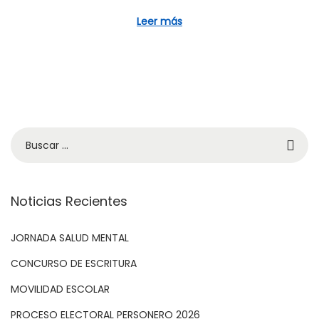
c
4
a
,
Leer más
d
2
o
0
e
2
l
1
Noticias Recientes
JORNADA SALUD MENTAL
CONCURSO DE ESCRITURA
MOVILIDAD ESCOLAR
PROCESO ELECTORAL PERSONERO 2026