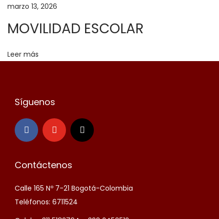
a
marzo 13, 2026
n
MOVILIDAD ESCOLAR
d
e
Leer más
r
a
Síguenos
Contáctenos
Calle 165 Nº 7-21 Bogotá-Colombia
Teléfonos: 6711524