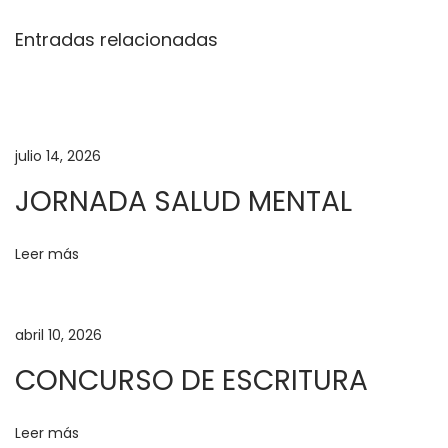
d
e
Entradas relacionadas
J
u
e
g
julio 14, 2026
o
JORNADA SALUD MENTAL
s
I
z
Leer más
a
d
abril 10, 2026
a
d
CONCURSO DE ESCRITURA
e
B
Leer más