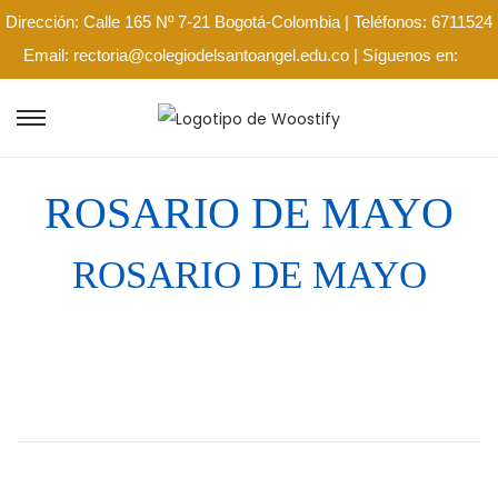
Dirección: Calle 165 Nº 7-21 Bogotá-Colombia | Teléfonos: 6711524
Email: rectoria@colegiodelsantoangel.edu.co | Síguenos en:
ROSARIO DE MAYO
ROSARIO DE MAYO
S
a
l
a