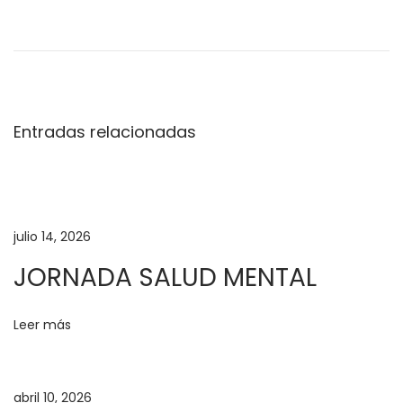
D
í
a
d
e
Entradas relacionadas
l
Á
n
g
e
julio 14, 2026
l
JORNADA SALUD MENTAL
D
a
Leer más
l
e
t
abril 10, 2026