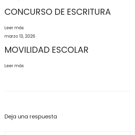
u
CONCURSO DE ESCRITURA
n
o
Leer más
m
marzo 13, 2026
b
r
MOVILIDAD ESCOLAR
e
a
Leer más
t
u
s
i
e
m
Deja una respuesta
b
r