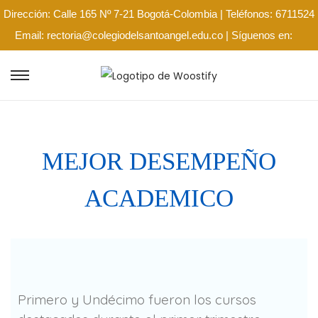
Dirección: Calle 165 Nº 7-21 Bogotá-Colombia | Teléfonos: 6711524
Email: rectoria@colegiodelsantoangel.edu.co | Síguenos en:
MEJOR DESEMPEÑO
ACADEMICO
Primero y Undécimo fueron los cursos