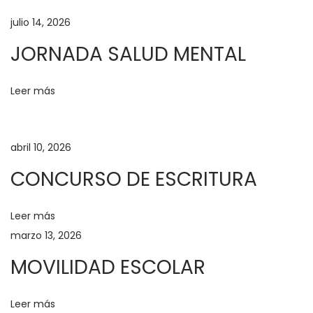
n
julio 14, 2026
d
JORNADA SALUD MENTAL
e
r
a
Leer más
P
R
abril 10, 2026
O
M
CONCURSO DE ESCRITURA
2
0
Leer más
2
marzo 13, 2026
4
MOVILIDAD ESCOLAR
P
r
Leer más
u