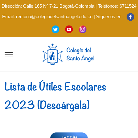
Dirección: Calle 165 Nº 7-21 Bogotá-Colombia | Teléfonos: 6711524
Email: rectoria@colegiodelsantoangel.edu.co | Síguenos en:
Lista de Útiles Escolares
2023 (Descárgala)