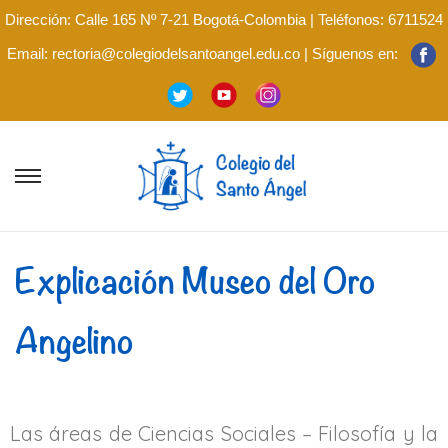
Dirección: Calle 165 Nº 7-21 Bogotá-Colombia | Teléfonos: 6711524
Email: rectoria@colegiodelsantoangel.edu.co | Síguenos en:
Explicación Museo del Oro
Angelino
Las áreas de Ciencias Sociales – Filosofía y la