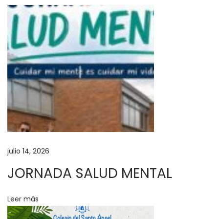
a
c
i
ó
n
J
u
e
g
o
s
julio 14, 2026
A
n
JORNADA SALUD MENTAL
g
e
Leer más
l