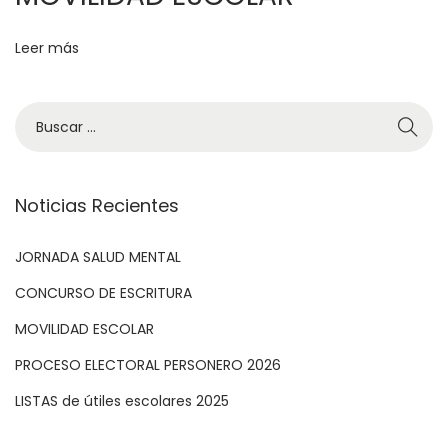
U
N
Leer más
I
S
A
N
P
A
Noticias Recientes
B
JORNADA SALUD MENTAL
L
O
CONCURSO DE ESCRITURA
MOVILIDAD ESCOLAR
PROCESO ELECTORAL PERSONERO 2026
LISTAS de útiles escolares 2025