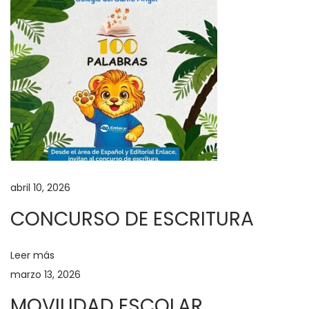
i
n
o
s
2
0
2
5
C
O
abril 10, 2026
N
CONCURSO DE ESCRITURA
V
E
Leer más
N
marzo 13, 2026
I
O
MOVILIDAD ESCOLAR