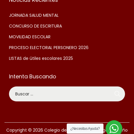
JORNADA SALUD MENTAL
CONCURSO DE ESCRITURA
MOVILIDAD ESCOLAR
PROCESO ELECTORAL PERSONERO 2026
LISTAS de útiles escolares 2025
Intenta Buscando
¿Necesitas Ayuda?
Copyright © 2026
Colegio del Santo Ángel | Bogotá
Diseño