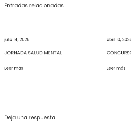
s
Entradas relacionadas
d
e
l
A
julio 14, 2026
abril 10, 202
g
u
JORNADA SALUD MENTAL
CONCURSO
a
D
Leer más
Leer más
í
a
d
e
l
Deja una respuesta
i
d