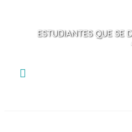
ESTUDIANTES QUE SE 
A
m
i
g
o