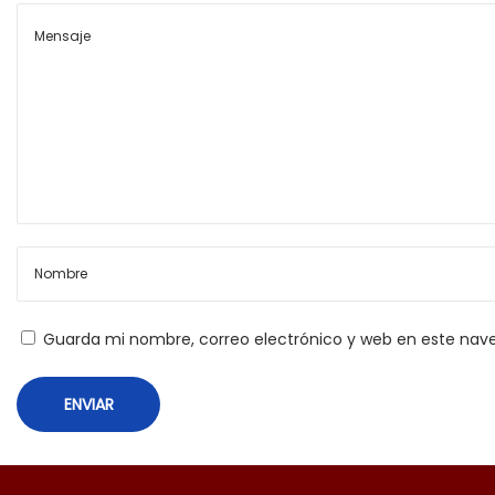
i
o
m
a
2
0
2
1
Guarda mi nombre, correo electrónico y web en este nav