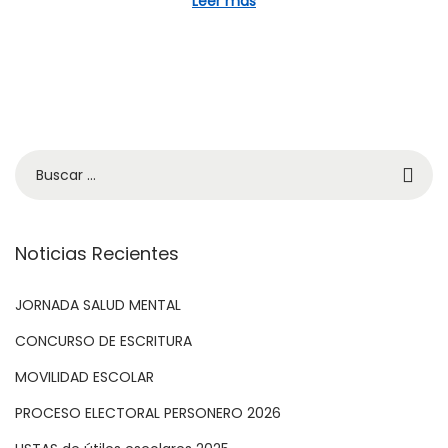
Leer más
c
3
a
1
d
,
o
2
e
0
l
2
3
Noticias Recientes
JORNADA SALUD MENTAL
CONCURSO DE ESCRITURA
MOVILIDAD ESCOLAR
PROCESO ELECTORAL PERSONERO 2026