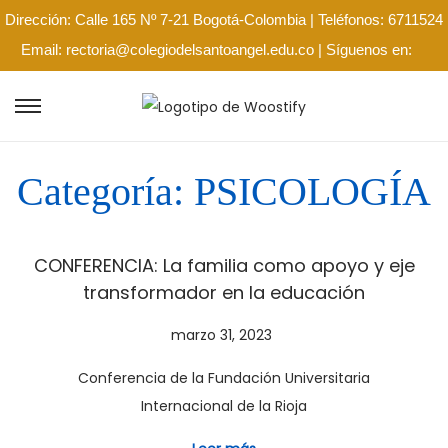
Dirección: Calle 165 Nº 7-21 Bogotá-Colombia | Teléfonos: 6711524
Email: rectoria@colegiodelsantoangel.edu.co | Síguenos en:
Categoría:
PSICOLOGÍA
CONFERENCIA: La familia como apoyo y eje
transformador en la educación
P
marzo 31, 2023
m
u
a
Conferencia de la Fundación Universitaria
b
r
Internacional de la Rioja
l
z
i
o