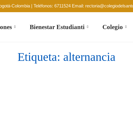
Bogotá-Colombia | Teléfonos: 6711524 Email: rectoria@colegiodelsant
ones
Bienestar Estudianti
Colegio
Etiqueta:
alternancia