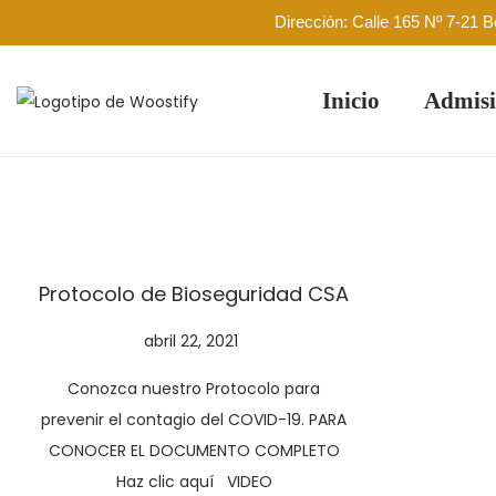
Dirección: Calle 165 Nº 7-21 
Inicio
Admisi
Protocolo de Bioseguridad CSA
P
abril 22, 2021
a
u
b
Conozca nuestro Protocolo para
b
r
prevenir el contagio del COVID-19. PARA
l
i
CONOCER EL DOCUMENTO COMPLETO
i
l
Haz clic aquí VIDEO