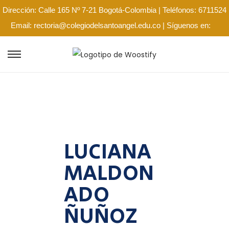
Dirección: Calle 165 Nº 7-21 Bogotá-Colombia | Teléfonos: 6711524
Email: rectoria@colegiodelsantoangel.edu.co | Síguenos en:
LUCIANA
MALDON
ADO
ÑUÑOZ